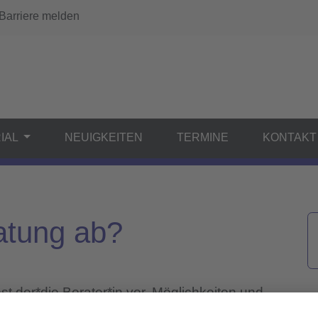
arriere melden
IAL
NEUIGKEITEN
TERMINE
KONTAKT
ratung ab?
st der*die Berater*in vor. Möglichkeiten und
ärt. Dann können Sie sich vorstellen und wir