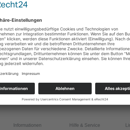
orge! Sie erzählen nur das, womit Sie sich
auf das Thema Arbeit?
meinen Arbeitsmarkt?
kunft?
 Thema Arbeit?
stelle gekommen?
Informationen
Hilfe & Service
Li