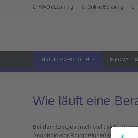
AWO eLearning
Online Beratung
B
INKLUSIV ARBEITEN
INFOMATER
Wie läuft eine Be
Bei dem Erstgespräch stellt sich zunäch
Angebote der Berater*innen werden erkl