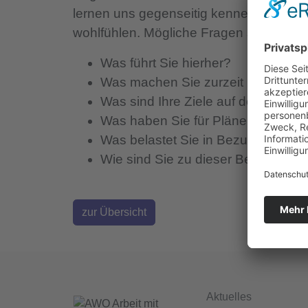
lernen uns gegenseitig kennen. Keine S
wohlfühlen. Mögliche Fragen sind z.B.:
Was führt Sie hierher?
Was machen Sie zurzeit in Bezug 
Was sind Ihre Ziele auf dem allge
Was haben Sie für Pläne für die Zu
Was belastet Sie in Bezug auf das
Wie sind Sie zu dieser Beratungs
zur Übersicht
Aktuelles