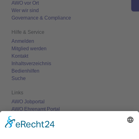
AWO vor Ort
Wer wir sind
Governance & Compliance
Hilfe & Service
Anmelden
Mitglied werden
Kontakt
Inhaltsverzeichnis
Bedienhilfen
Suche
Links
AWO Jobportal
AWO Ehrenamt Portal
AWO Schulgesundheitsfachkräfte
AWO Bundesverband
AWO International
AWO Pflegeberatung