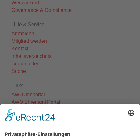
Wer wir sind
Governance & Compliance
Hilfe & Service
Anmelden
Mitglied werden
Kontakt
Inhaltsverzeichnis
Bedienhilfen
Suche
Links
AWO Jobportal
AWO Ehrenamt Portal
AWO Schulgesundheitsfachkräfte
AWO Bundesverband
AWO International
AWO Pflegeberatung
AWO Junge Plattform