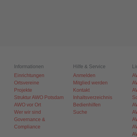
Informationen
Hilfe & Service
Li
Einrichtungen
Anmelden
A
Ortsvereine
Mitglied werden
A
Projekte
Kontakt
A
Struktur AWO Potsdam
Inhaltsverzeichnis
Sc
AWO vor Ort
Bedienhilfen
A
Wer wir sind
Suche
AW
Governance &
A
Compliance
A
A