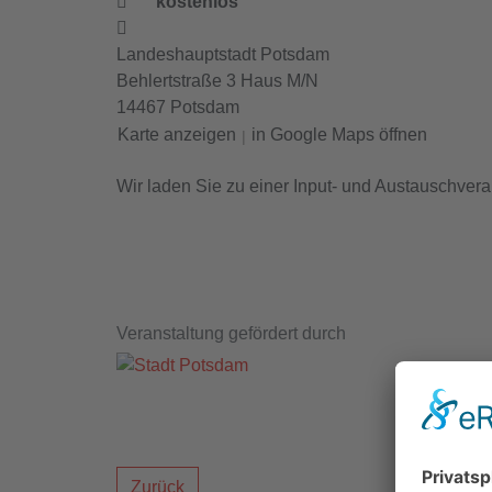
kostenlos
Landeshauptstadt Potsdam
Behlertstraße 3 Haus M/N
14467 Potsdam
Karte anzeigen
in Google Maps öffnen
|
Wir laden Sie zu einer Input- und Austauschver
Veranstaltung gefördert durch
Zurück