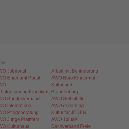
nks
WO Jobportal
Arbeit mit Behinderung
WO Ehrenamt Portal
AWO Büro Kindermut
WO
Kulturland
hulgesundheitsfachkräfte
Brandenburg
WO Bundesverband
AWO Selbsthilfe
O International
AWO eLearning
WO Pflegeberatung
Kultur für JEDEN
WO Junge Plattform
AWO 1plus9
WO Kulturhaus
Dachverband Freie