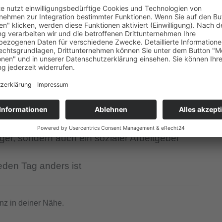
utmacher*in ganz in
unkt stehen
räger, sondern auch ein sozialer Arbeitgeber
eden Tag anders ist
nz in deiner Nähe.