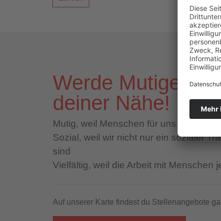
Werde Mutige*r M
deiner Nähe!
Mutig,
weil Menschen für uns im Mittelp
Sozial,
weil wir nicht nur ein sozialer T
sind
Vielfältig,
weil die Arbeit mit Menschen j
Auf unserer Karte findest du Stellenangebote ga